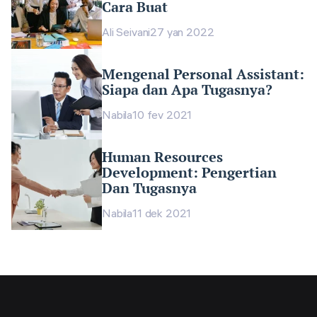
Cara Buat
Ali Seivani
27 yan 2022
Mengenal Personal Assistant:
Siapa dan Apa Tugasnya?
Nabila
10 fev 2021
Human Resources
Development: Pengertian
Dan Tugasnya
Nabila
11 dek 2021