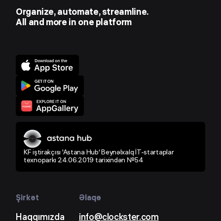
Organize, automate, streamline.
All and more in one platform
KF iştirakçısı 'Astana Hub' Beynəlxalq İT-startaplar
texnoparkı 24.06.2019 tarixindən №54
Şirkət
Əlaqə
Haqqımızda
info@clockster.com