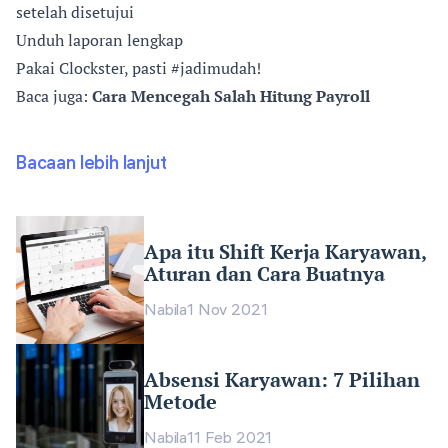
setelah disetujui
Unduh laporan lengkap
Pakai Clockster, pasti #jadimudah!
Baca juga:
Cara Mencegah Salah Hitung Payroll
Bacaan lebih lanjut
Apa itu Shift Kerja Karyawan,
Aturan dan Cara Buatnya
Nabila
1 Nov 2021
Absensi Karyawan: 7 Pilihan
Metode
Nabila
11 Feb 2021