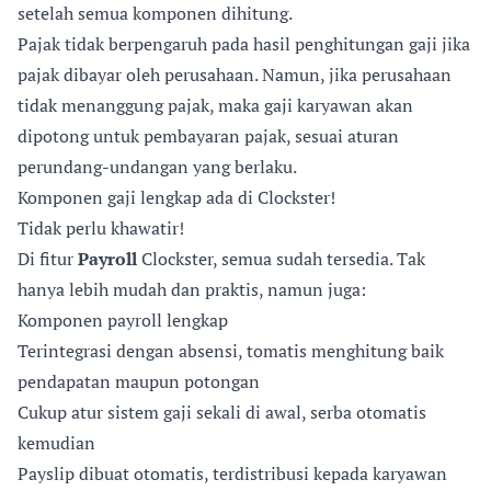
setelah semua komponen dihitung.
Pajak tidak berpengaruh pada hasil penghitungan gaji jika
pajak dibayar oleh perusahaan. Namun, jika perusahaan
tidak menanggung pajak, maka gaji karyawan akan
dipotong untuk pembayaran pajak, sesuai aturan
perundang-undangan yang berlaku.
Komponen gaji lengkap ada di Clockster!
Tidak perlu khawatir!
Di fitur
Payroll
Clockster, semua sudah tersedia. Tak
hanya lebih mudah dan praktis, namun juga:
Komponen payroll lengkap
Terintegrasi dengan absensi, tomatis menghitung baik
pendapatan maupun potongan
Cukup atur sistem gaji sekali di awal, serba otomatis
kemudian
Payslip dibuat otomatis, terdistribusi kepada karyawan