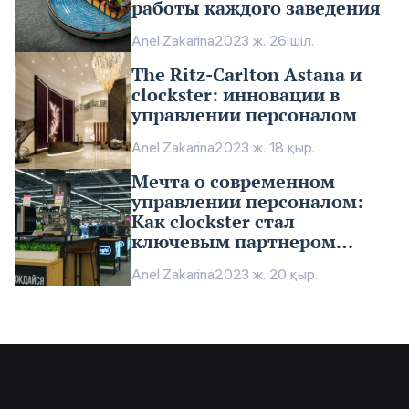
работы каждого заведения
Anel Zakarina
2023 ж. 26 шіл.
The Ritz-Carlton Astana и
clockster: инновации в
управлении персоналом
Anel Zakarina
2023 ж. 18 қыр.
Мечта о современном
управлении персоналом:
Как clockster стал
ключевым партнером
“Мечты”
Anel Zakarina
2023 ж. 20 қыр.