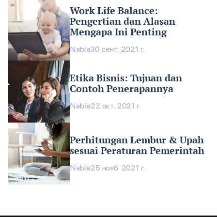
Work Life Balance:
Pengertian dan Alasan
Mengapa Ini Penting
Nabila
30 сент. 2021 г.
Etika Bisnis: Tujuan dan
Contoh Penerapannya
Nabila
22 окт. 2021 г.
Perhitungan Lembur & Upah
sesuai Peraturan Pemerintah
Nabila
25 нояб. 2021 г.