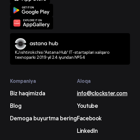
KJ ishtirokchisi 'Astana Hub' IT-startaplari xalqaro
texnoparki 2019 yil 24 iyundan №54
Kompaniya
Aloqa
Biz haqimizda
info@clockster.com
Blog
Youtube
Demoga buyurtma bering
Facebook
LinkedIn