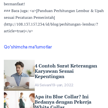
bermanfaat!
### Baca juga: <u>[Panduan Perhitungan Lembur & Upah
sesuai Peraturan Pemerintah]
(http://108.137.157.234/id/blog/perhitungan-lembur/?
article=true)</u>
Qo'shimcha ma'lumotlar
4 Contoh Surat Keterangan
Karyawan Sesuai
Kepentingan
Ali Seivani
19-yan, 2022
Apa itu Blue Collar? Ini
Bedanya dengan Pekerja
White Collar