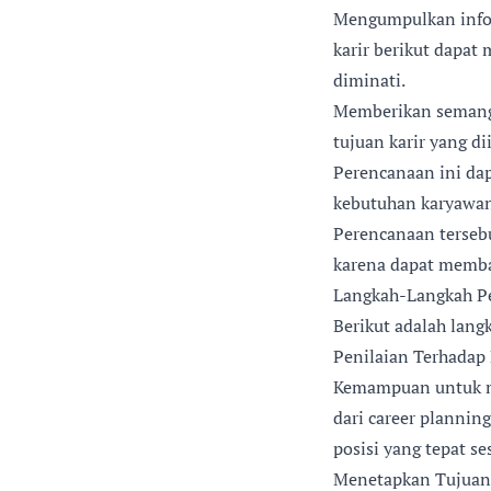
Mengumpulkan info
karir berikut dapa
diminati.
Memberikan semanga
tujuan karir yang d
Perencanaan ini da
kebutuhan karyawan
Perencanaan terseb
karena dapat memban
Langkah-Langkah Pe
Berikut adalah lang
Penilaian Terhadap 
Kemampuan untuk me
dari career planni
posisi yang tepat ses
Menetapkan Tujuan 