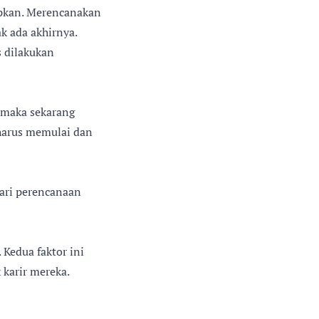
apkan. Merencanakan
k ada akhirnya.
s dilakukan
, maka sekarang
 harus memulai dan
dari perencanaan
 Kedua faktor ini
karir mereka.