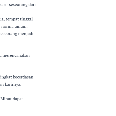
arir seseorang dari
ua, tempat tinggal
tau norma umum.
seseorang menjadi
 ia merencanakan
tingkat kecerdasan
an karirnya.
. Minat dapat