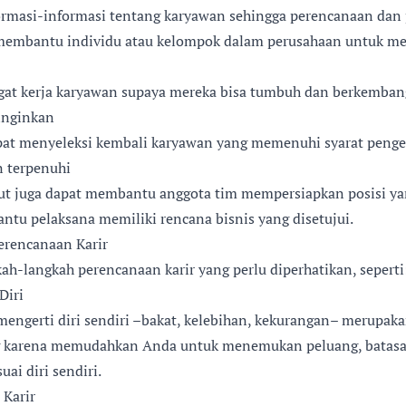
rmasi-informasi tentang karyawan sehingga perencanaan da
t membantu individu atau kelompok dalam perusahaan untuk me
t kerja karyawan supaya mereka bisa tumbuh dan berkemban
iinginkan
pat menyeleksi kembali karyawan yang memenuhi syarat peng
 terpenuhi
ut juga dapat membantu anggota tim mempersiapkan posisi yan
tu pelaksana memiliki rencana bisnis yang disetujui.
rencanaan Karir
kah-langkah perencanaan karir yang perlu diperhatikan, seperti
Diri
ngerti diri sendiri –bakat, kelebihan, kekurangan– merupaka
ng karena memudahkan Anda untuk menemukan peluang, batasa
uai diri sendiri.
Karir