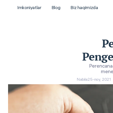
Imkoniyatlar
Blog
Biz haqimizda
Pe
Penge
Perencanaa
menen
Nabila
25-noy, 2021