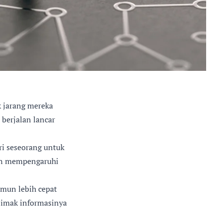
k jarang mereka
 berjalan lancar
ri seseorang untuk
kan mempengaruhi
amun lebih cepat
 Simak informasinya