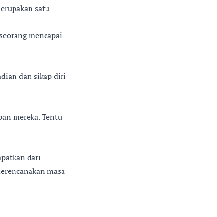
merupakan satu
eseorang mencapai
ian dan sikap diri
pan mereka. Tentu
apatkan dari
 merencanakan masa