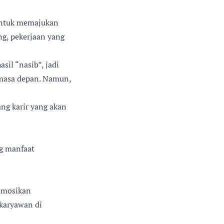
 untuk memajukan
ng, pekerjaan yang
il “nasib”, jadi
 masa depan. Namun,
g karir yang akan
g manfaat
omosikan
karyawan di