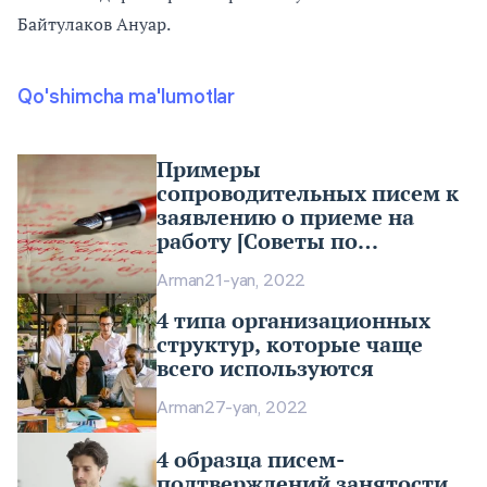
Байтулаков Ануар.
Qo'shimcha ma'lumotlar
Примеры
сопроводительных писем к
заявлению о приеме на
работу [Советы по
написанию]
Arman
21-yan, 2022
4 типа организационных
структур, которые чаще
всего используются
Arman
27-yan, 2022
4 образца писем-
подтверждений занятости