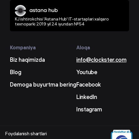
KJ ishtirokchisi 'Astana Hub' IT-startaplari xalqaro
texnoparki 2019 yil 24 iyundan №54
Kompaniya
Aloqa
Biz haqimizda
info@clockster.com
Blog
Youtube
Demoga buyurtma bering
Facebook
LinkedIn
Instagram
Foydalanish shartlari