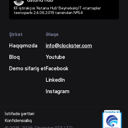
KF iştirakçısı 'Astana Hub' Beynəlxalq İT-startaplar
texnoparkı 24.06.2019 tarixindən №54
Şirkət
Əlaqə
Haqqımızda
info@clockster.com
Bloq
Youtube
Demo sifariş et
Facebook
LinkedIn
Instagram
İstifadə şərtləri
Konfidensiallıq
© 2018-2026, Clockster PTE LTD