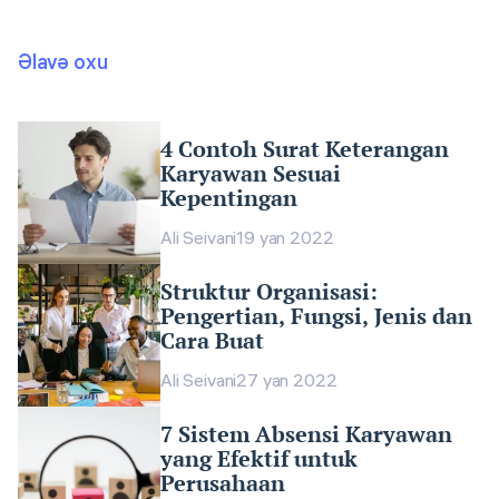
Əlavə oxu
4 Contoh Surat Keterangan
Karyawan Sesuai
Kepentingan
Ali Seivani
19 yan 2022
Struktur Organisasi:
Pengertian, Fungsi, Jenis dan
Cara Buat
Ali Seivani
27 yan 2022
7 Sistem Absensi Karyawan
yang Efektif untuk
Perusahaan