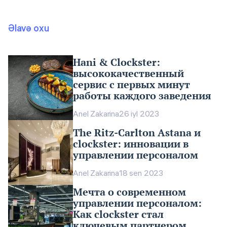
Əlavə oxu
Hani & Clockster:
высококачественный
сервис с первых минут
работы каждого заведения
Anel Zakarina
26 iyl 2023
The Ritz-Carlton Astana и
clockster: инновации в
управлении персоналом
Anel Zakarina
18 sen 2023
Мечта о современном
управлении персоналом:
Как clockster стал
ключевым партнером