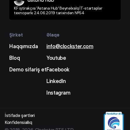
KF iştirakçısı 'Astana Hub' Beynəlxalq İT-startaplar
texnoparkı 24.06.2019 tarixindən №54
Şirkət
Əlaqə
Haqqımızda
info@clockster.com
Bloq
Youtube
Demo sifariş et
Facebook
LinkedIn
Instagram
İstifadə şərtləri
Konfidensiallıq
© 2018-2026, Clockster PTE LTD