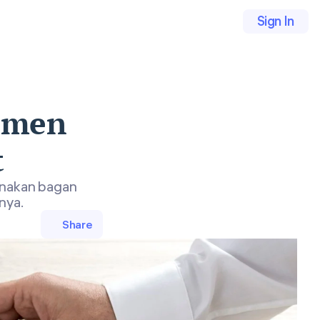
Sign In
lemen
t
unakan bagan
nya.
Share