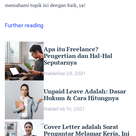
memahami topik ini dengan baik, ya!
Further reading
Apa itu Freelance?
Pengertian dan Hal-Hal
Seputarnya
Nabila
Sep 29, 2021
Unpaid Leave Adalah: Dasar
Hukum & Cara Hitungnya
Nabila
Feb 10, 2021
Cover Letter adalah Surat
Pengantar Melamar Kerja, Ini