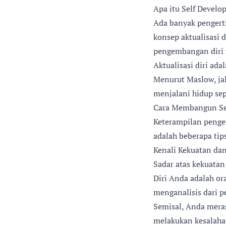
Apa itu Self Develo
Ada banyak pengerti
konsep aktualisasi
pengembangan diri y
Aktualisasi diri ad
Menurut Maslow, ja
menjalani hidup se
Cara Membangun Se
Keterampilan pengem
adalah beberapa tip
Kenali Kekuatan da
Sadar atas kekuata
Diri Anda adalah or
menganalisis dari 
Semisal, Anda meras
melakukan kesalaha