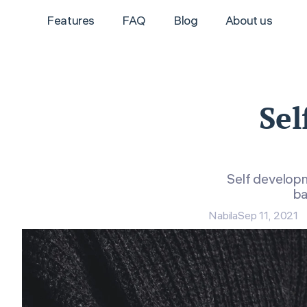
Features
FAQ
Blog
About us
Sel
Self develop
ba
Nabila
Sep 11, 2021