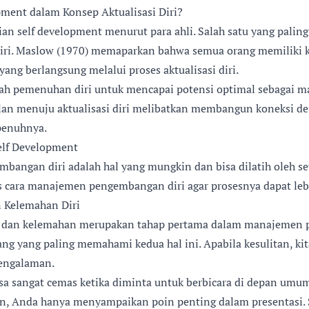
pment dalam Konsep Aktualisasi Diri?
an self development menurut para ahli. Salah satu yang paling
 diri. Maslow (1970) memaparkan bahwa semua orang memiliki
ang berlangsung melalui proses aktualisasi diri.
alah pemenuhan diri untuk mencapai potensi optimal sebagai m
lan menuju aktualisasi diri melibatkan membangun koneksi d
penuhnya.
lf Development
bangan diri adalah hal yang mungkin dan bisa dilatih oleh set
s cara manajemen pengembangan diri agar prosesnya dapat leb
n Kelemahan Diri
n dan kelemahan merupakan tahap pertama dalam manajemen 
ang yang paling memahami kedua hal ini. Apabila kesulitan, ki
pengalaman.
a sangat cemas ketika diminta untuk berbicara di depan umum
n, Anda hanya menyampaikan poin penting dalam presentasi. 