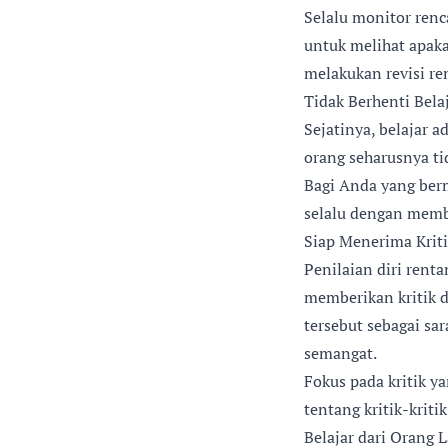
Selalu monitor renc
untuk melihat apaka
melakukan revisi re
Tidak Berhenti Bela
Sejatinya, belajar a
orang seharusnya ti
Bagi Anda yang berm
selalu dengan memba
Siap Menerima Krit
Penilaian diri rent
memberikan kritik 
tersebut sebagai s
semangat.
Fokus pada kritik y
tentang kritik-krit
Belajar dari Orang 