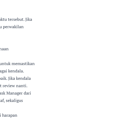
tu tersebut. Jika
au perwakilan
anaan
i untuk memastikan
agai kendala.
aik. Jika kendala
t review nanti.
ask Manager dari
af, sekaligus
ai harapan