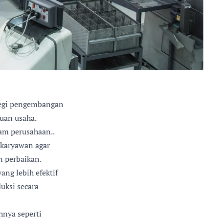
tegi pengembangan
juan usaha.
am perusahaan..
 karyawan agar
n perbaikan.
ang lebih efektif
uksi secara
hnya seperti