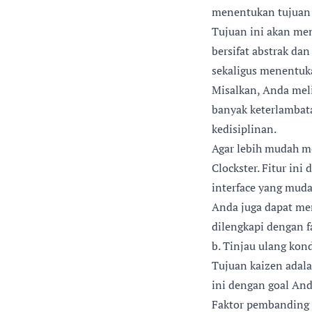
menentukan tujuan 
Tujuan ini akan me
bersifat abstrak da
sekaligus menentuka
Misalkan, Anda meli
banyak keterlambat
kedisiplinan.
Agar lebih mudah m
Clockster. Fitur in
interface yang mud
Anda juga dapat men
dilengkapi dengan fa
b. Tinjau ulang kon
Tujuan kaizen adala
ini dengan goal And
Faktor pembanding i