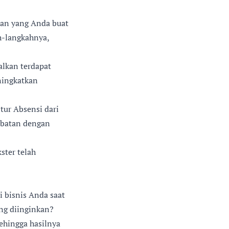
uan yang Anda buat
h-langkahnya,
alkan terdapat
ningkatkan
tur Absensi dari
ambatan dengan
ster telah
 bisnis Anda saat
ang diinginkan?
ehingga hasilnya