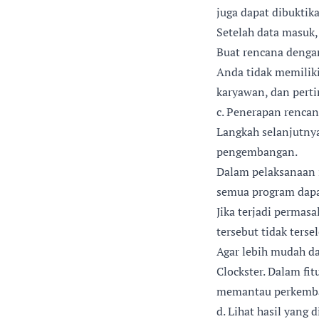
juga dapat dibuktik
Setelah data masuk
Buat rencana dengan
Anda tidak memiliki
karyawan, dan pert
c. Penerapan renc
Langkah selanjutny
pengembangan.
Dalam pelaksanaan 
semua program dapat
Jika terjadi permasa
tersebut tidak terse
Agar lebih mudah da
Clockster
. Dalam fi
memantau perkemba
d. Lihat hasil yang