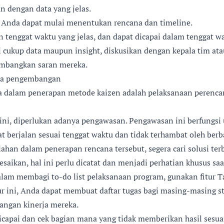
an dengan data yang jelas.
, Anda dapat mulai menentukan rencana dan timeline.
 tenggat waktu yang jelas, dan dapat dicapai dalam tenggat wak
 cukup data maupun insight, diskusikan dengan kepala tim at
imbangkan saran mereka.
ana pengembangan
a dalam penerapan metode kaizen adalah pelaksanaan perenc
ini, diperlukan adanya pengawasan. Pengawasan ini berfungs
 berjalan sesuai tenggat waktu dan tidak terhambat oleh berb
lahan dalam penerapan rencana tersebut, segera cari solusi terb
lesaikan, hal ini perlu dicatat dan menjadi perhatian khusus saa
lam membagi to-do list pelaksanaan program, gunakan fitur T
tur ini, Anda dapat membuat daftar tugas bagi masing-masing st
ngan kinerja mereka.
 dicapai dan cek bagian mana yang tidak memberikan hasil sesu