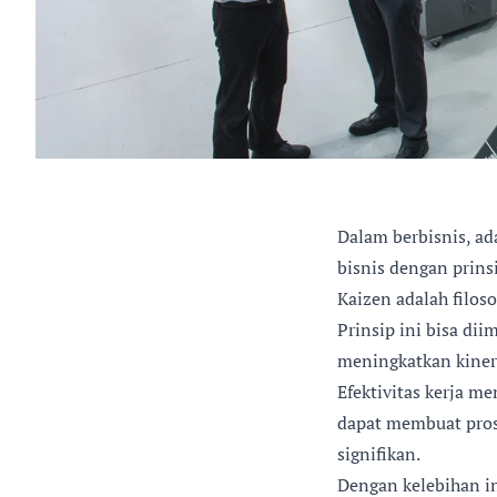
Dalam berbisnis, a
bisnis dengan prins
Kaizen adalah filos
Prinsip ini bisa di
meningkatkan kinerj
Efektivitas kerja me
dapat membuat prose
signifikan.
Dengan kelebihan in