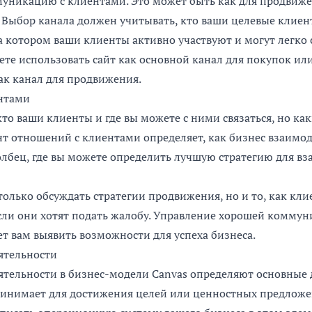
уникацию с клиентами. Это может быть как для продвижен
 Выбор канала должен учитывать, кто ваши целевые клиен
а котором ваши клиенты активно участвуют и могут легко с
те использовать сайт как основной канал для покупок ил
ак канал для продвижения.
нтами
кто ваши клиенты и где вы можете с ними связаться, но ка
нт отношений с клиентами определяет, как бизнес взаимод
олбец, где вы можете определить лучшую стратегию для вз
только обсуждать стратегии продвижения, но и то, как кл
 если они хотят подать жалобу. Управление хорошей коммун
 вам выявить возможности для успеха бизнеса.
ятельности
тельности в бизнес-модели Canvas определяют основные 
ринимает для достижения целей или ценностных предложе