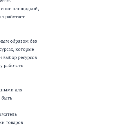
енте.
ление площадкой,
ал работает
жным образом без
сурсах, которые
й выбор ресурсов
у работать
жными для
 быть
иматель
ки товаров