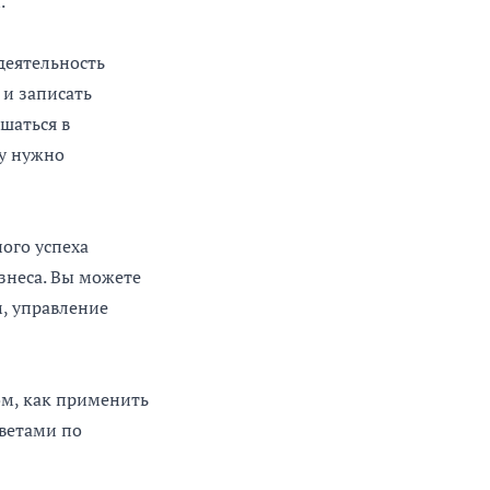
.
деятельность
 и записать
шаться в
му нужно
ого успеха
знеса. Вы можете
, управление
сом, как применить
оветами по