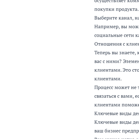
осуществляет комм
покупки продукта.
Выберите канал, н
Например, вы може
социальные сети к
Отношения с клие
Теперь вы знаете, 
вас с ними? Элеме
клиентами. Это ст
клиентами.
Процесс может не 
связаться с вами,
клиентами поможет
Ключевые виды де
Ключевые виды дея
ваш бизнес предп