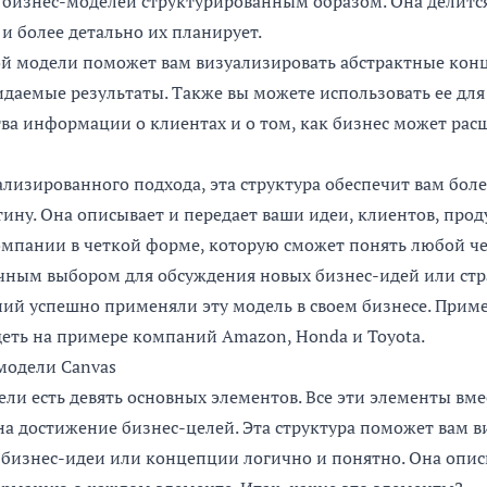
 бизнес-моделей структурированным образом. Она делится
и более детально их планирует.
ой модели поможет вам визуализировать абстрактные кон
даемые результаты. Также вы можете использовать ее для
ва информации о клиентах и о том, как бизнес может рас
лизированного подхода, эта структура обеспечит вам боле
ну. Она описывает и передает ваши идеи, клиентов, прод
мпании в четкой форме, которую сможет понять любой че
ичным выбором для обсуждения новых бизнес-идей или стр
ий успешно применяли эту модель в своем бизнесе. Прим
еть на примере компаний Amazon, Honda и Toyota.
модели Canvas
ели есть девять основных элементов. Все эти элементы вме
на достижение бизнес-целей. Эта структура поможет вам в
 бизнес-идеи или концепции логично и понятно. Она опи