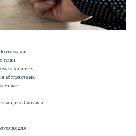
 Поэтому для
с-план.
еха в бизнесе.
ия абстрактных
ей может
ес-модель Canvas и
ьзуемая для