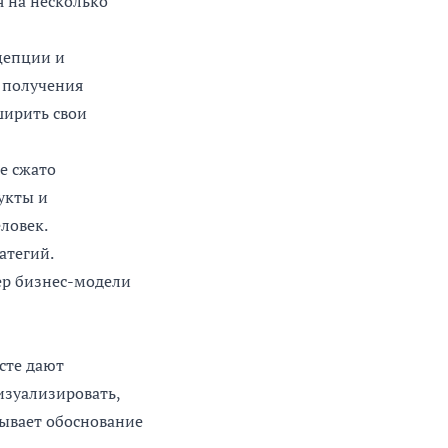
 на несколько
цепции и
 получения
ширить свои
е сжато
укты и
ловек.
атегий.
ер бизнес-модели
сте дают
изуализировать,
сывает обоснование