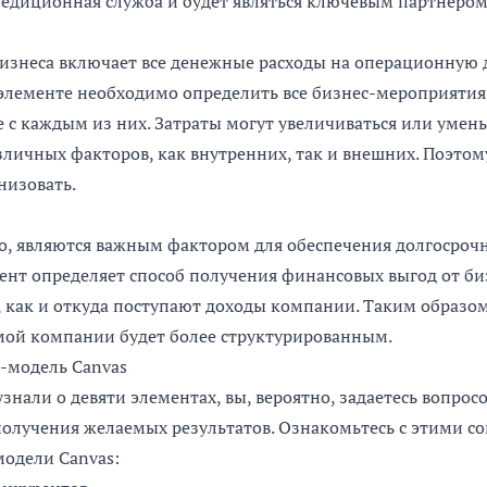
педиционная служба и будет являться ключевым партнером
бизнеса включает все денежные расходы на операционную 
элементе необходимо определить все бизнес-мероприятия
е с каждым из них. Затраты могут увеличиваться или умень
зличных факторов, как внутренних, так и внешних. Поэто
низовать.
о, являются важным фактором для обеспечения долгосрочн
мент определяет способ получения финансовых выгод от би
 как и откуда поступают доходы компании. Таким образом
мой компании будет более структурированным.
с-модель Canvas
узнали о девяти элементах, вы, вероятно, задаетесь вопро
 получения желаемых результатов. Ознакомьтесь с этими с
одели Canvas: