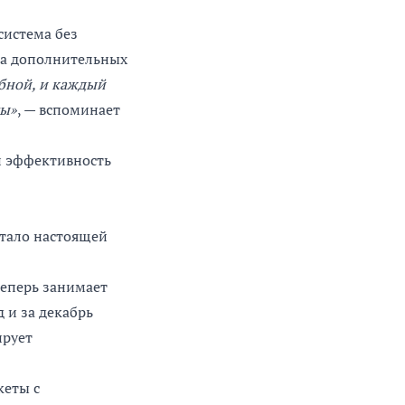
 система без
ла дополнительных
бной, и каждый
ты»
, — вспоминает
и эффективность
 стало настоящей
теперь занимает
д и за декабрь
ирует
кеты с