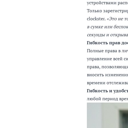
устройствами расп
Только зарегистри
clockster.
«Это не т
в сумке или беспок
секунды и открыва
Гибкость прав до
Полные права в лич
управление всей с
права, позволяющи
вносить изменени
времени отслежива
Гибкость и удобс
любой период вре