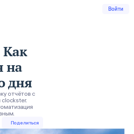
Войти
: Как
я на
о дня
вку отчётов с
clockster.
томатизация
вным.
Поделиться