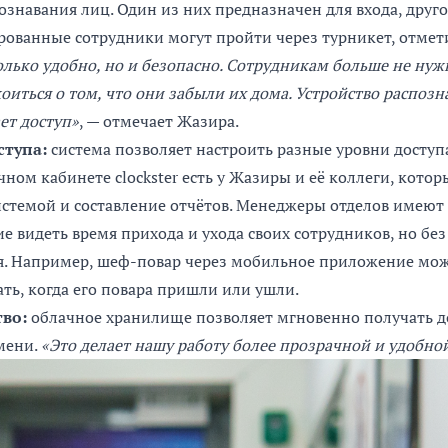
ознавания лиц. Один из них предназначен для входа, друго
рованные сотрудники могут пройти через турникет, отмет
олько удобно, но и безопасно. Сотрудникам больше не нуж
оиться о том, что они забыли их дома. Устройство распозн
ет доступ»
, — отмечает Жазира.
ступа:
система позволяет настроить разные уровни доступа
ном кабинете clockster есть у Жазиры и её коллеги, котор
истемой и составление отчётов. Менеджеры отделов имею
е видеть время прихода и ухода своих сотрудников, но бе
я. Например, шеф-повар через мобильное приложение мож
ть, когда его повара пришли или ушли.
тво:
облачное хранилище позволяет мгновенно получать д
мени.
«Это делает нашу работу более прозрачной и удобной