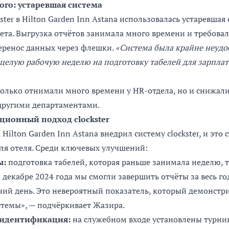
го: устаревшая система
ster в Hilton Garden Inn Astana использовалась устаревшая
та. Выгрузка отчётов занимала много времени и требова
перенос данных через флешки.
«Система была крайне неудо
целую рабочую неделю на подготовку табелей для зарпла
только отнимали много времени у HR-отдела, но и снижал
 другими департаментами.
ционный подход clockster
а Hilton Garden Inn Astana внедрил систему clockster, и это
ля отеля. Среди ключевых улучшений:
ы:
подготовка табелей, которая раньше занимала неделю, 
В декабре 2024 года мы смогли завершить отчёты за весь го
очий день. Это невероятный показатель, который демонстр
темы», — подчёркивает Жазира.
 идентификация:
на служебном входе установлены турни