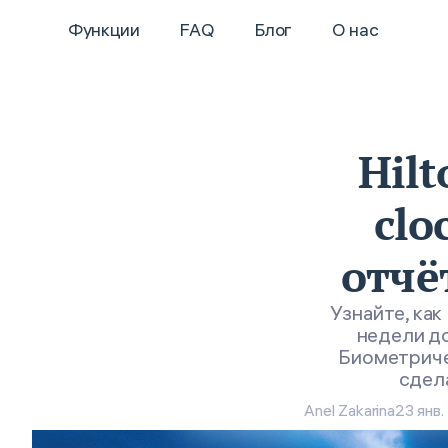
Функции
FAQ
Блог
О нас
Hilt
clo
отчё
Узнайте, как
недели до
Биометриче
сдел
Anel Zakarina
23 янв.