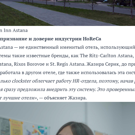
n Inn Astana
: признание и доверие индустрии HoReCa
 Astana — не единственный именитый отель, использующий c
емы такие известные бренды, как The Ritz-Carlton Astana, 
ana, Rixos Borovoe и St. Regis Astana. Жазира Серик, до пр
 работала в другом отеле, где также использовалась эта сис
лько clockster облегчает работу HR-отдела, поэтому, начав 
 я сразу предложила внедрить эту систему. Это проверенны
т лучшие отели»
, — объясняет Жазира.