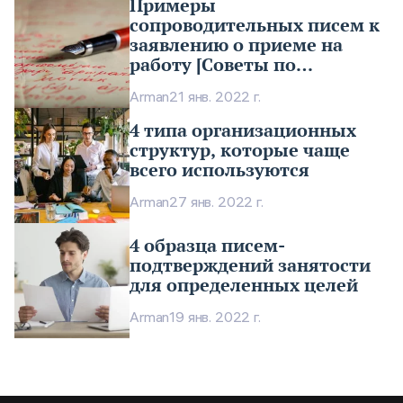
Примеры
сопроводительных писем к
заявлению о приеме на
работу [Советы по
написанию]
Arman
21 янв. 2022 г.
4 типа организационных
структур, которые чаще
всего используются
Arman
27 янв. 2022 г.
4 образца писем-
подтверждений занятости
для определенных целей
Arman
19 янв. 2022 г.