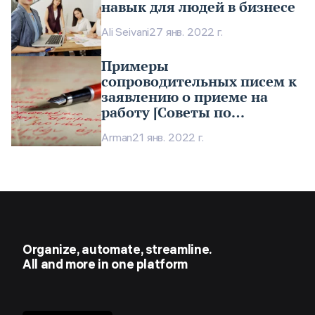
навык для людей в бизнесе
Ali Seivani
27 янв. 2022 г.
Примеры
сопроводительных писем к
заявлению о приеме на
работу [Советы по
написанию]
Arman
21 янв. 2022 г.
Organize, automate, streamline.
All and more in one platform