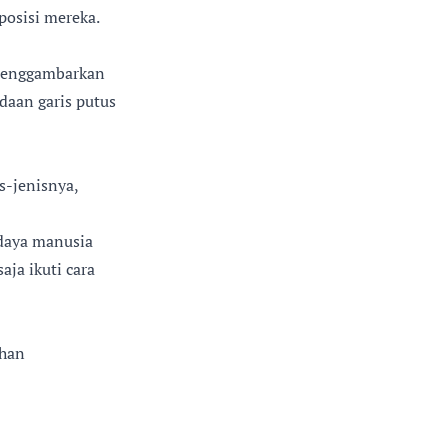
posisi mereka.
i menggambarkan
daan garis putus
s-jenisnya,
 daya manusia
ja ikuti cara
uhan