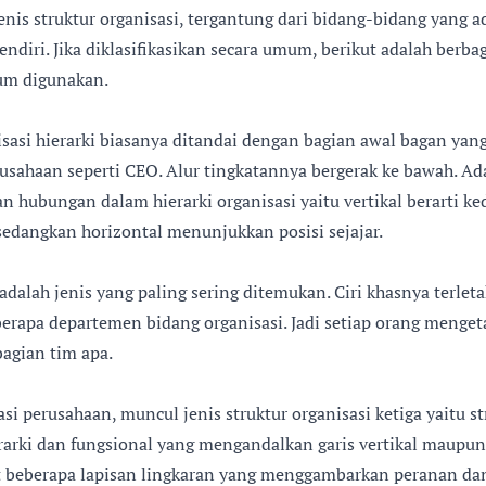
enis struktur organisasi, tergantung dari bidang-bidang yang a
sendiri. Jika diklasifikasikan secara umum, berikut adalah berbag
um digunakan.
nisasi hierarki biasanya ditandai dengan bagian awal bagan y
usahaan seperti CEO. Alur tingkatannya bergerak ke bawah. Ada
hubungan dalam hierarki organisasi yaitu vertikal berarti k
 sedangkan horizontal menunjukkan posisi sejajar.
adalah jenis yang paling sering ditemukan. Ciri khasnya terleta
erapa departemen bidang organisasi. Jadi setiap orang menge
agian tim apa.
i perusahaan, muncul jenis struktur organisasi ketiga yaitu st
arki dan fungsional yang mengandalkan garis vertikal maupun
pat beberapa lapisan lingkaran yang menggambarkan peranan d