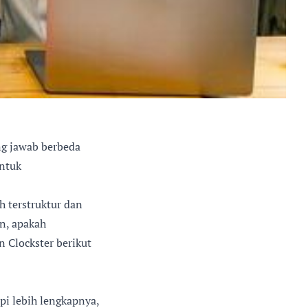
ng jawab berbeda
untuk
h terstruktur dan
un, apakah
 Clockster berikut
api lebih lengkapnya,