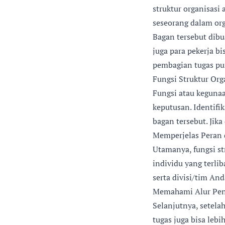
struktur organisasi
seseorang dalam orga
Bagan tersebut dibu
juga para pekerja b
pembagian tugas pun
Fungsi Struktur Org
Fungsi atau kegunaa
keputusan. Identifi
bagan tersebut. Jika
Memperjelas Peran 
Utamanya, fungsi s
individu yang terlib
serta divisi/tim And
Memahami Alur Pen
Selanjutnya, setel
tugas juga bisa leb