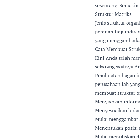
seseorang. Semakin 
Struktur Matriks
Jenis struktur orga
peranan tiap indivi
yang menggambarkan
Cara Membuat Struk
Kini Anda telah men
sekarang saatnya A
Pembuatan bagan in
perusahaan lah yan
membuat struktur o
Menyiapkan informa
Menyesuaikan bidang
Mulai menggambar sk
Menentukan posisi 
Mulai menuliskan da