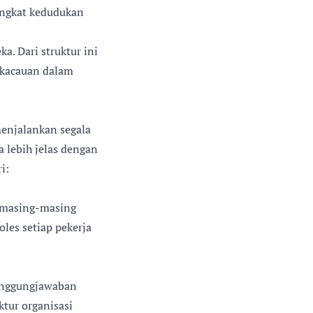
pangkat kedudukan
. Dari struktur ini
kekacauan dalam
menjalankan segala
a lebih jelas dengan
i:
n masing-masing
roles setiap pekerja
tanggungjawaban
ktur organisasi