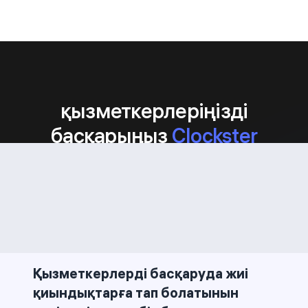
қызметкерлеріңізді
басқарыңыз
Clockster
көмегімен
Біздің міндетіміз – кәсіпорындарға
персоналды басқару бойынша тиімді
шешімдерді ұсыну
Қызметкерлерді басқаруда жиі
қиындықтарға тап болатынын