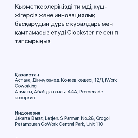
Қызметкерлеріңізді тиімді, күш-
жігерсіз және инновациялық
басқарудың дұрыс құралдарымен
қамтамасыз етуді Clockster-ге сеніп
тапсырыңыз
Қазақстан
Астана, Дінмұхамед Қонаев көшесі, 12/1, iWork
Coworking
Алматы, Абай даңғылы, 44А, Promenade
коворкинг
Индонезия
Jakarta Barat, Letjen. S Parman No.28, Grogol
Petamburan GoWork Central Park, Unit 110