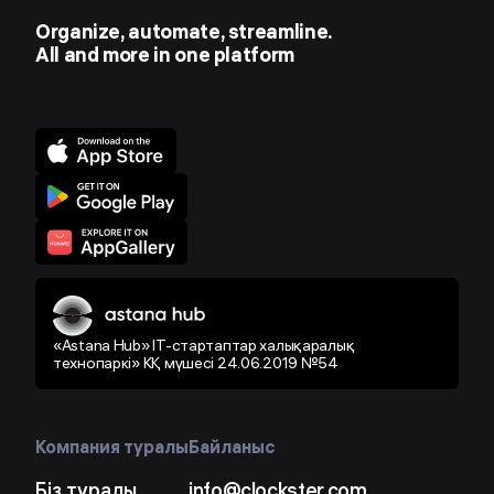
Organize, automate, streamline.
All and more in one platform
«Astana Hub» IT-стартаптар халықаралық
технопаркі» КҚ мүшесі 24.06.2019 №54
Компания туралы
Байланыс
Біз туралы
info@clockster.com