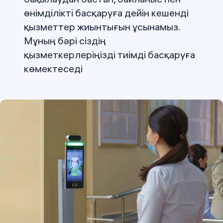
өнімділікті басқаруға дейін кешенді
қызметтер жиынтығын ұсынамыз.
Мұның бәрі сіздің
қызметкерлеріңізді тиімді басқаруға
көмектеседі