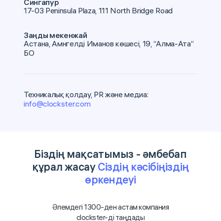
Сингапур
17-03 Peninsula Plaza, 111 North Bridge Road
Заңды мекенжай
Астана, Амнгелді Иманов көшесі, 19, “Алма-Ата”
БО
Техникалық қолдау, PR және медиа:
info@clockster.com
Біздің мақсатымыз - әмбебап
құрал жасау
Сіздің кәсібіңіздің
өркендеуі
Әлемдегі 1300-ден астам компания
clockster-ді таңдады