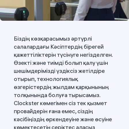
Біздің көзқарасымыз әртүрлі
салалардағы Кәсіптердің бірегей
қажеттіліктерін түсінуге негізделген.
Өзекті және тиімді болып қалу үшін
шешімдерімізді үздіксіз жетілдіре
отырып, технологиялық
өзгерістердің жылдам қарқынының
толқынында болуға тырысамыз.
Clockster көмегімен сіз тек қызмет
провайдерін ғана емес, сіздің
кәсібіңіздің өркендеуіне және өсуіне
көмектесетін серіктес аласыз