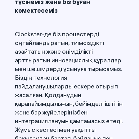
түсінеміз және біз бұған
көмектесеміз
Clockster-де біз процестерді
оңтайландыратын, тиімсіздікті
азайтатын және өнімділікті
арттыратын инновациялық құралдар
мен шешімдерді ұсынуға тырысамыз.
Біздің технология
пайдаланушыларды ескере отырып
жасалған. Қолданудың
қарапайымдылығын, бейімделгіштігін
және бар жүйелеріңізбен
интеграциялануын қамтамасыз етеді.
Жұмыс кестесі мен уақытты
бақылаудан бастап, байланыс пен