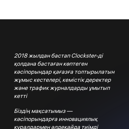
2018 жылдан бастап Clockster-ді
қолдана бастаған көптеген
кәсіпорындар қағазға толтырылатын
жұмыс кестелері, кемістік деректер
және трафик журналдарды ұмытып
кетті
Біздің мақсатымыз —
кәсіпорындарға инновациялық
құралдармен әлдеқайда тиімді