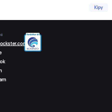
Кіру
ыс
lockster.com
e
ok
n
ram