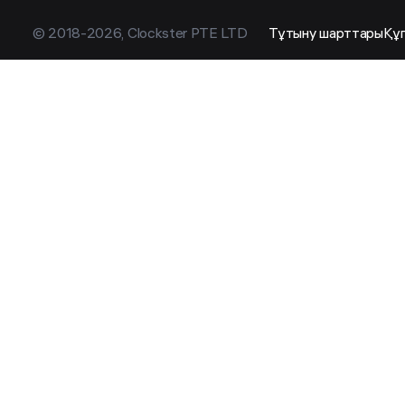
© 2018-2026, Clockster PTE LTD
Тұтыну шарттары
Құ