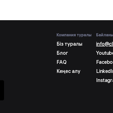
Компания туралы
Байлан
Біз туралы
info@c
Блог
Youtub
FAQ
Facebo
Кеңес алу
LinkedI
Instag