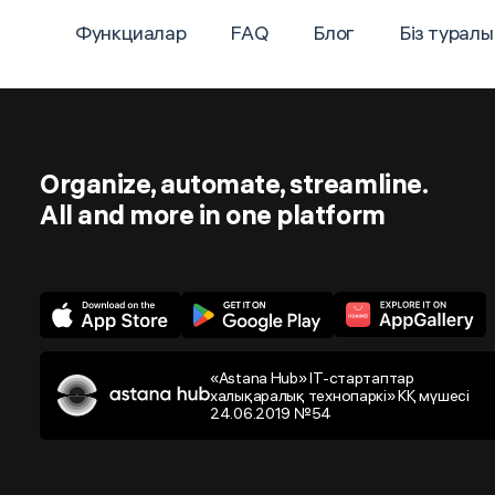
Функциалар
FAQ
Блог
Біз туралы
Organize, automate, streamline.
All and more in one platform
«Astana Hub» IT-стартаптар
халықаралық технопаркі» КҚ мүшесі
24.06.2019 №54