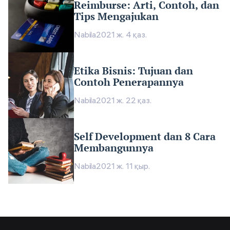
Reimburse: Arti, Contoh, dan
Tips Mengajukan
Nabila
2021 ж. 4 қаз.
Etika Bisnis: Tujuan dan
Contoh Penerapannya
Nabila
2021 ж. 22 қаз.
Self Development dan 8 Cara
Membangunnya
Nabila
2021 ж. 11 қыр.