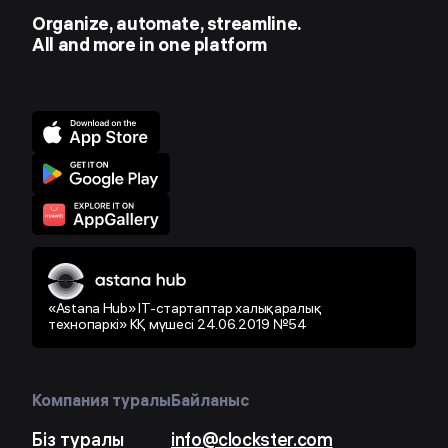
Organize, automate, streamline.
All and more in one platform
«Astana Hub» IT-стартаптар халықаралық
технопаркі» КҚ мүшесі 24.06.2019 №54
Компания туралы
Байланыс
Біз туралы
info@clockster.com