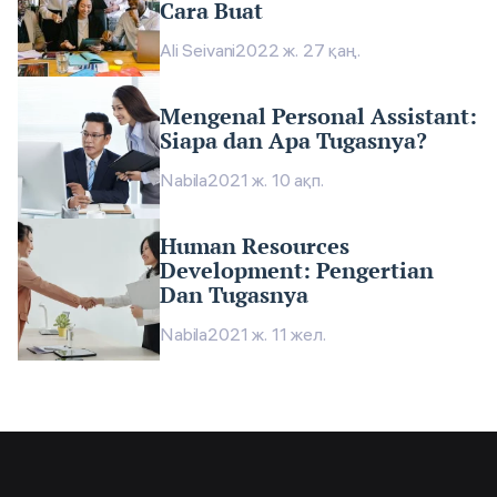
Cara Buat
Ali Seivani
2022 ж. 27 қаң.
Mengenal Personal Assistant:
Siapa dan Apa Tugasnya?
Nabila
2021 ж. 10 ақп.
Human Resources
Development: Pengertian
Dan Tugasnya
Nabila
2021 ж. 11 жел.