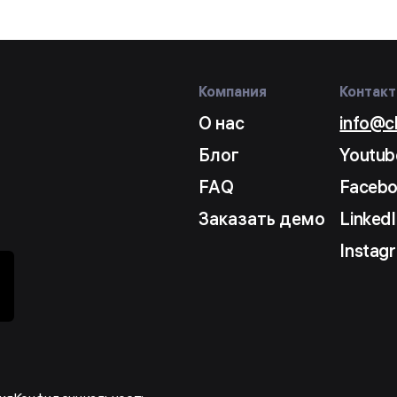
Компания
Контак
О нас
info@c
Блог
Youtub
FAQ
Faceb
Заказать демо
LinkedI
Instag