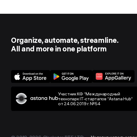
Organize, automate, streamline.
All and more in one platform
Участник КФ “Международный
технопарк IT-стартапов “Astana Hub”
от 24.06.2019 г. №54