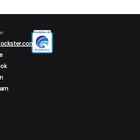
ты
lockster.com
e
ook
n
ram