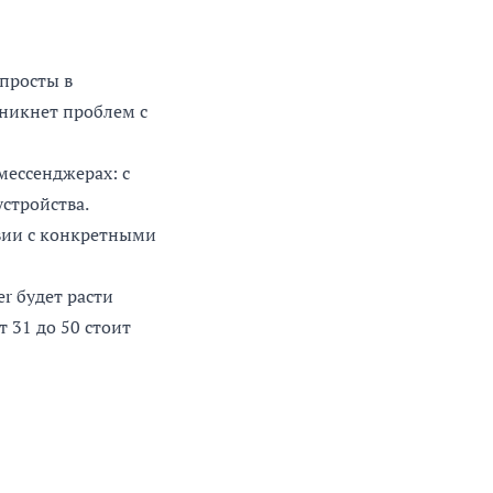
 просты в
зникнет проблем с
мессенджерах: с
устройства.
твии с конкретными
r будет расти
 31 до 50 стоит