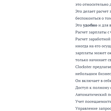
это относительно д
Это делает расчет
беспокоиться о том
Это
удобно
и для в
Расчет зарплаты с 
Расчет заработной
иногда на его осу
зарплаты может о
только начинает с
Clockster
предлагае
небольшим бизнес
Он включает в себя
Доступ к полному
Автоматический п
Учет посещаемост
Управление запрос