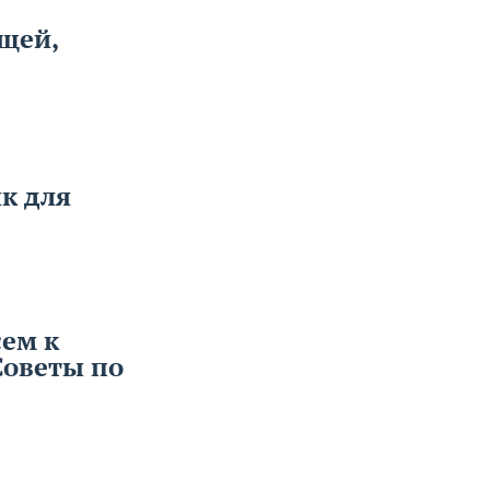
ещей,
к для
ем к
Советы по