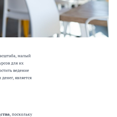
масштаба, малый
рсов для их
остить ведение
денег, является
ства
, поскольку