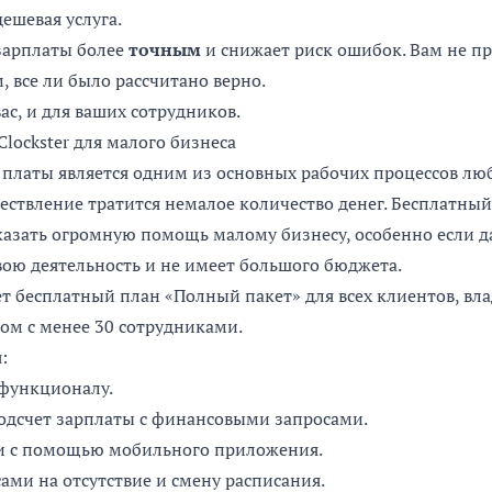
ешевая услуга.
 зарплаты более
точным
и снижает риск ошибок. Вам не п
, все ли было рассчитано верно.
ас, и для ваших сотрудников.
Clockster для малого бизнеса
 платы является одним из основных рабочих процессов люб
ществление тратится немалое количество денег. Бесплатный
казать огромную помощь малому бизнесу, особенно если 
вою деятельность и не имеет большого бюджета.
т бесплатный план «Полный пакет» для всех клиентов, в
ом с менее 30 сотрудниками.
:
 функционалу.
одсчет зарплаты с финансовыми запросами.
и с помощью
мобильного приложения
.
ами на отсутствие и смену расписания.