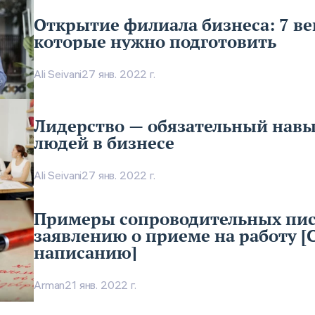
Открытие филиала бизнеса: 7 в
которые нужно подготовить
Ali Seivani
27 янв. 2022 г.
Лидерство — обязательный навы
людей в бизнесе
Ali Seivani
27 янв. 2022 г.
Примеры сопроводительных пис
заявлению о приеме на работу [
написанию]
Arman
21 янв. 2022 г.