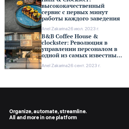
высококачественный
сервис с первых минут
работы каждого заведения
Anel Zakarina
26 июл. 2023 г.
B&B Coffee House &
clockster: Революция в
управлении персоналом в
одной из самых известных
сетей кофеен в Ташкенте
Anel Zakarina
26 сент. 2023 г.
Organize, automate, streamline.
All and more in one platform