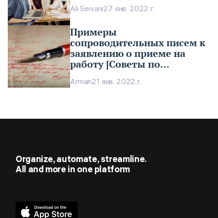
Ali Seivani
27 янв. 2022 г.
Примеры
сопроводительных писем к
заявлению о приеме на
работу [Советы по
написанию]
Arman
21 янв. 2022 г.
Organize, automate, streamline.
All and more in one platform