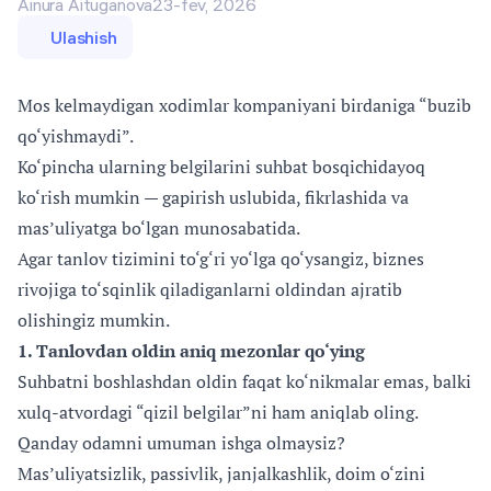
Ainura Aituganova
23-fev, 2026
Ulashish
Mos kelmaydigan xodimlar kompaniyani birdaniga “buzib
qo‘yishmaydi”.
Ko‘pincha ularning belgilarini suhbat bosqichidayoq
ko‘rish mumkin — gapirish uslubida, fikrlashida va
mas’uliyatga bo‘lgan munosabatida.
Agar tanlov tizimini to‘g‘ri yo‘lga qo‘ysangiz, biznes
rivojiga to‘sqinlik qiladiganlarni oldindan ajratib
olishingiz mumkin.
1. Tanlovdan oldin aniq mezonlar qo‘ying
Suhbatni boshlashdan oldin faqat ko‘nikmalar emas, balki
xulq-atvordagi “qizil belgilar”ni ham aniqlab oling.
Qanday odamni umuman ishga olmaysiz?
Mas’uliyatsizlik, passivlik, janjalkashlik, doim o‘zini