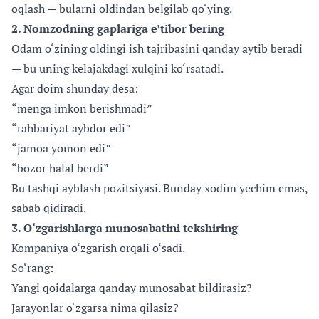
oqlash — bularni oldindan belgilab qo‘ying.
2. Nomzodning gaplariga e’tibor bering
Odam o‘zining oldingi ish tajribasini qanday aytib beradi
— bu uning kelajakdagi xulqini ko‘rsatadi.
Agar doim shunday desa:
“menga imkon berishmadi”
“rahbariyat aybdor edi”
“jamoa yomon edi”
“bozor halal berdi”
Bu tashqi ayblash pozitsiyasi. Bunday xodim yechim emas,
sabab qidiradi.
3. O‘zgarishlarga munosabatini tekshiring
Kompaniya o‘zgarish orqali o‘sadi.
So‘rang:
Yangi qoidalarga qanday munosabat bildirasiz?
Jarayonlar o‘zgarsa nima qilasiz?