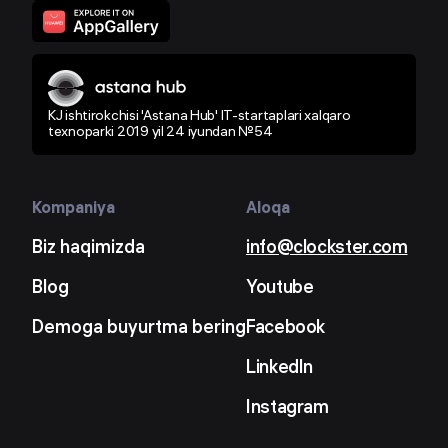
KJ ishtirokchisi 'Astana Hub' IT-startaplari xalqaro
texnoparki 2019 yil 24 iyundan №54
Kompaniya
Aloqa
Biz haqimizda
info@clockster.com
Blog
Youtube
Demoga buyurtma bering
Facebook
LinkedIn
Instagram