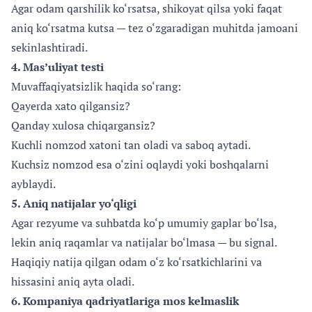
Agar odam qarshilik ko‘rsatsa, shikoyat qilsa yoki faqat
aniq ko‘rsatma kutsa — tez o‘zgaradigan muhitda jamoani
sekinlashtiradi.
4. Mas’uliyat testi
Muvaffaqiyatsizlik haqida so‘rang:
Qayerda xato qilgansiz?
Qanday xulosa chiqargansiz?
Kuchli nomzod xatoni tan oladi va saboq aytadi.
Kuchsiz nomzod esa o‘zini oqlaydi yoki boshqalarni
ayblaydi.
5. Aniq natijalar yo‘qligi
Agar rezyume va suhbatda ko‘p umumiy gaplar bo‘lsa,
lekin aniq raqamlar va natijalar bo‘lmasa — bu signal.
Haqiqiy natija qilgan odam o‘z ko‘rsatkichlarini va
hissasini aniq ayta oladi.
6. Kompaniya qadriyatlariga mos kelmaslik