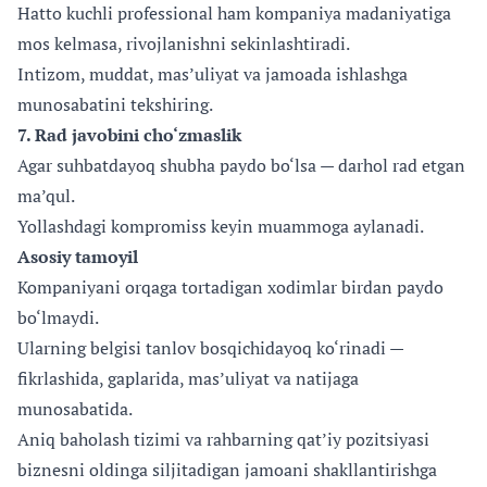
Hatto kuchli professional ham kompaniya madaniyatiga
mos kelmasa, rivojlanishni sekinlashtiradi.
Intizom, muddat, mas’uliyat va jamoada ishlashga
munosabatini tekshiring.
7. Rad javobini cho‘zmaslik
Agar suhbatdayoq shubha paydo bo‘lsa — darhol rad etgan
ma’qul.
Yollashdagi kompromiss keyin muammoga aylanadi.
Asosiy tamoyil
Kompaniyani orqaga tortadigan xodimlar birdan paydo
bo‘lmaydi.
Ularning belgisi tanlov bosqichidayoq ko‘rinadi —
fikrlashida, gaplarida, mas’uliyat va natijaga
munosabatida.
Aniq baholash tizimi va rahbarning qat’iy pozitsiyasi
biznesni oldinga siljitadigan jamoani shakllantirishga