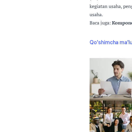
kegiatan usaha, pen
usaha.
Baca juga:
Komponen
Qo'shimcha ma'l