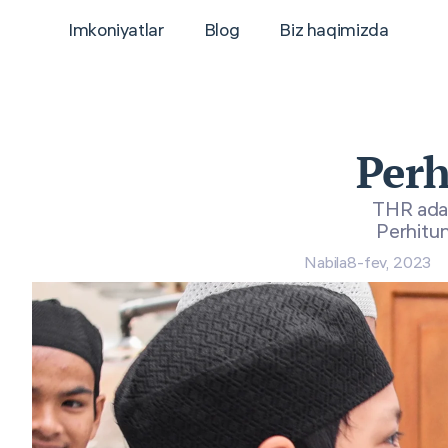
Imkoniyatlar
Blog
Biz haqimizda
Per
THR adal
Perhitun
Nabila
8-fev, 2023