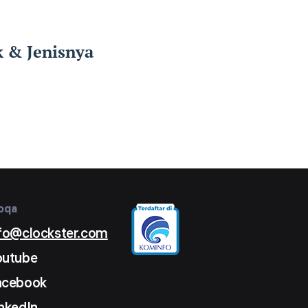
k & Jenisnya
oqa
nfo@clockster.com
outube
acebook
nkedIn