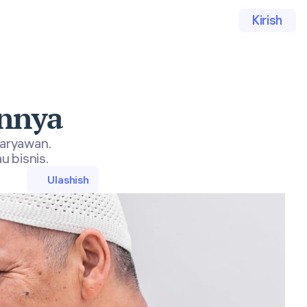
Kirish
nnya
karyawan.
u bisnis.
Ulashish