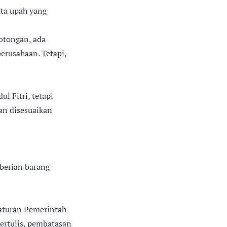
ata upah yang
potongan, ada
erusahaan. Tetapi,
 Fitri, tetapi
an disesuaikan
berian barang
aturan Pemerintah
ertulis, pembatasan