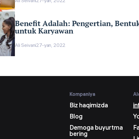
Ali Seivani
27-yan, 2022
Benefit Adalah: Pengertian, Bentu
untuk Karyawan
Ali Seivani
27-yan, 2022
Kompaniya
Al
Biz haqimizda
i
Blog
Y
Demoga buyurtma
F
bering
Li