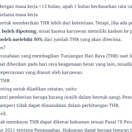
dengan masa kerja <12 bulan, upah 1 bulan berdasarkan rata-r
 selama masa kerja
untuk memberikan THR lebih dari ketentuan. Tetapi, jika ada 
R
boleh dipotong
, misal karena karyawan memiliki kasbon ke p
 boleh melebihi 50%
dari jumlah THR yang akan diterima.
an?
usahaan yang membagikan Tunjangan Hari Raya (THR) saat Idul
t diberikan pada hari raya keagamaan besar yang lain, misalk
epercayaan yang dianut oleh karyawan.
g THR
nting untuk dijadikan catatan, yaitu:
ganti pemberian berupa barang (wajib dalam bentuk uang). Pem
 hampers tidak dapat dimasukkan dalam perhitungan THR.
cil.
dak membayar THR dapat dikenai hukuman sesuai Pasal 78 Per
n 2021 tentang Pengupahan. Hukuman dapat berupa teguran t