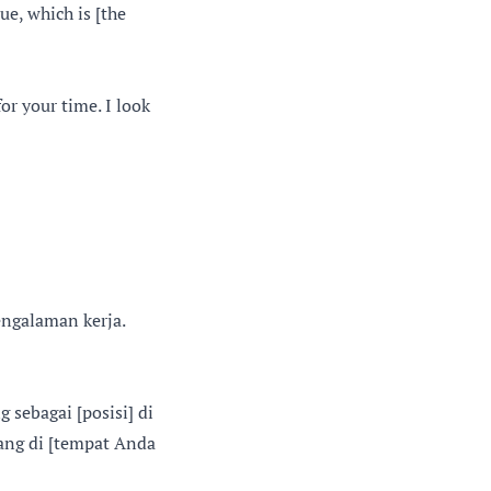
ue, which is [the
r your time. I look
engalaman kerja.
sebagai [posisi] di
ng di [tempat Anda