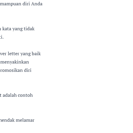
 kemampuan diri Anda
 kata yang tidak
i.
er letter yang baik
ta menyakinkan
romosikan diri
t adalah contoh
g hendak melamar