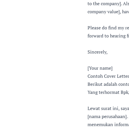
to the company]. Als
company value], hav
Please do find my r
forward to hearing f
Sincerely,
[Your name]
Contoh Cover Lette
Berikut adalah cont
Yang terhormat Bpk
Lewat surat ini, sa
[nama perusahaan].
menemukan informa