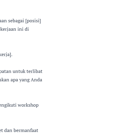
an sebagai [posisi]
erjaan ini di
erja].
patan untuk terlibat
askan apa yang Anda
mengikuti workshop
et dan bermanfaat