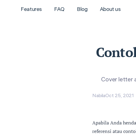
Features
FAQ
Blog
About us
Conto
Cover letter 
Nabila
Oct 25, 2021
Apabila Anda henda
referensi atau cont