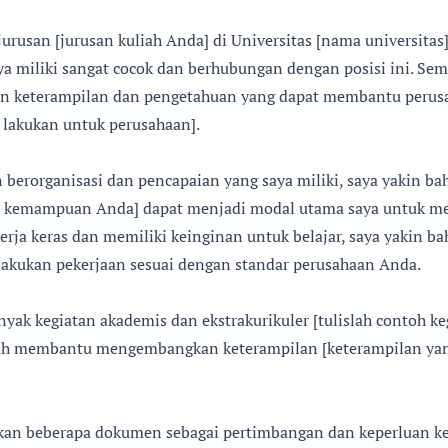
urusan [jurusan kuliah Anda] di Universitas [nama universitas]
a miliki sangat cocok dan berhubungan dengan posisi ini. Sema
gan keterampilan dan pengetahuan yang dapat membantu peru
 lakukan untuk perusahaan].
berorganisasi dan pencapaian yang saya miliki, saya yakin 
an kemampuan Anda] dapat menjadi modal utama saya untuk me
erja keras dan memiliki keinginan untuk belajar, saya yakin b
lakukan pekerjaan sesuai dengan standar perusahaan Anda.
anyak kegiatan akademis dan ekstrakurikuler [tulislah contoh k
elah membantu mengembangkan keterampilan [keterampilan ya
kan beberapa dokumen sebagai pertimbangan dan keperluan k