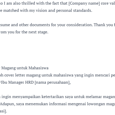
o I am also thrilled with the fact that [Company name] core val
e matched with my vision and personal standards.
esume and other documents for your consideration. Thank you fo
rom you for the next stage.
r Magang untuk Mahasiswa
oh cover letter magang untuk mahasiswa yang ingin mencari p
/Ibu Manager HRD [nama perusahaan],
ya ingin menyampaikan ketertarikan saya untuk melamar magang 
 Adapun, saya menemukan informasi mengenai lowongan maga
si].