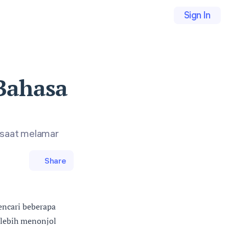
Sign In
Bahasa
t saat melamar
Share
encari beberapa
l lebih menonjol