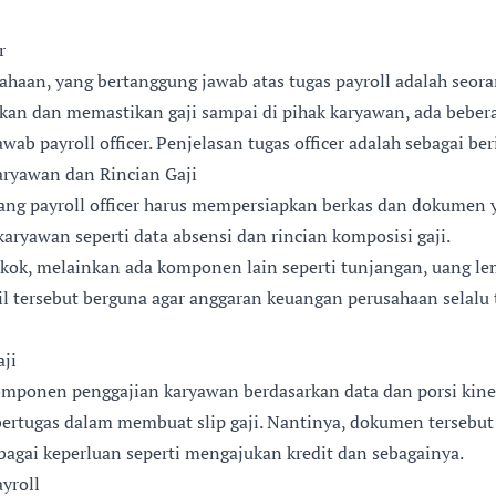
r
haan, yang bertanggung jawab atas tugas payroll adalah seorang
an dan memastikan gaji sampai di pihak karyawan, ada bebera
ab payroll officer. Penjelasan tugas officer adalah sebagai ber
ryawan dan Rincian Gaji
ang payroll officer harus mempersiapkan berkas dan dokumen
aryawan seperti data absensi dan rincian komposisi gaji.
okok, melainkan ada komponen lain seperti tunjangan, uang l
ail tersebut berguna agar anggaran keuangan perusahaan selalu
ji
mponen penggajian karyawan berdasarkan data dan porsi kine
a bertugas dalam membuat slip gaji. Nantinya, dokumen tersebu
agai keperluan seperti mengajukan kredit dan sebagainya.
yroll