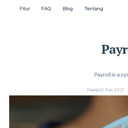
Fitur
FAQ
Blog
Tentang
Payr
Payroll is a 
Nabila
10 Feb 2021