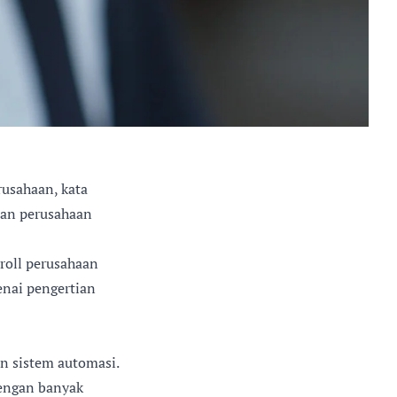
rusahaan, kata
jian perusahaan
roll perusahaan
enai pengertian
n sistem automasi.
dengan banyak