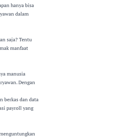
apan hanya bisa
aryawan dalam
wan saja? Tentu
Simak manfaat
aya manusia
karyawan. Dengan
n berkas dan data
si payroll yang
ga menguntungkan