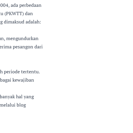
004, ada perbedaan
ntu (PKWTT) dan
g dimaksud adalah:
iun, mengundurkan
erima pesangon dari
 periode tertentu.
ebagai kewajiban
 banyak hal yang
 melalui blog