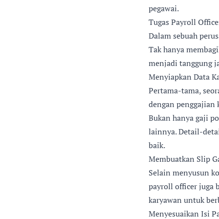
pegawai.
Tugas Payroll Office
Dalam sebuah perusa
Tak hanya membagik
menjadi tanggung jaw
Menyiapkan Data Ka
Pertama-tama, seor
dengan penggajian k
Bukan hanya gaji p
lainnya. Detail-det
baik.
Membuatkan Slip Ga
Selain menyusun ko
payroll officer jug
karyawan untuk berb
Menyesuaikan Isi Pa