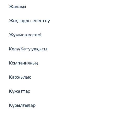
Жалақы
Жоқтарды есептеу
Жұмыс кестесі
Келу/Кету уақыты
Компанияның
Қаржылық
Құжаттар
Құрылғылар