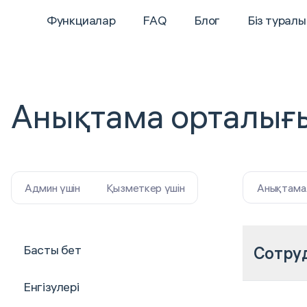
Функциалар
FAQ
Блог
Біз туралы
Анықтама орталығ
Анықтама
Админ үшін
Қызметкер үшін
Басты бет
Сотруд
Енгізулері