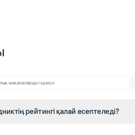
ы
лық мақалаларды іздеңіз
никтің рейтингі қалай есептеледі?