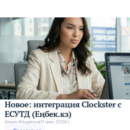
Новое: интеграция Clockster с
ЕСУТД (Еңбек.кз)
Ainura Aituganova
11 июн. 2026 г.