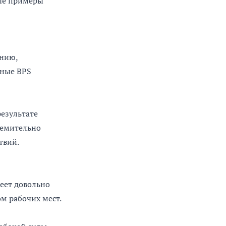
рые примеры
ению,
нные BPS
результате
ремительно
твий.
меет довольно
м рабочих мест.