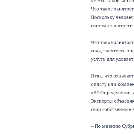
## Что такое занят
Что такое занятост
Поскольку человеч
система занятост
Что такое занятос
года, занятость о
услуги для удовле
Итак, что означае
оплату или компе
### Определение 
Эксперты объясняю
свои собственные в
– По мнению Субри,