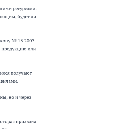
скими ресурсами.
яющим, будет ли
акону № 13 2003
ая продукцию или
щиеся получают
авилами.
ны, но и через
 которая призвана