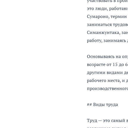
участвовать в прои
это люди, работаю
Сумароно, термин 
заниматься трудов
Симанжунтака, зан
работу, занимаясь
Основываясь на оп
возрасте от 15 до 
другими видами де
рабочего места, и
производственного
## Виды труда
Труд — это самый 