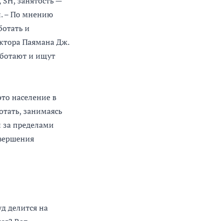
 SH, занятость —
й. – По мнению
ботать и
октора Паямана Дж.
аботают и ищут
это население в
ботать, занимаясь
и за пределами
авершения
д делится на