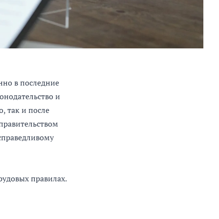
нно в последние
онодательство и
, так и после
 правительством
есправедливому
рудовых правилах.