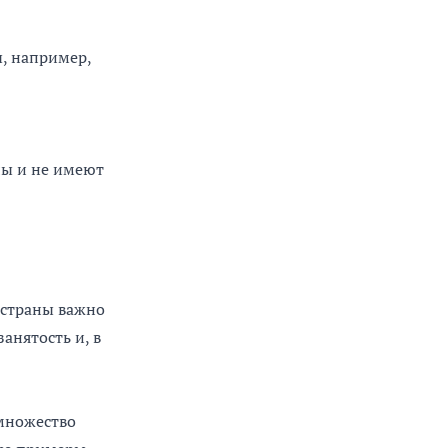
, например,
лы и не имеют
 страны важно
анятость и, в
 множество