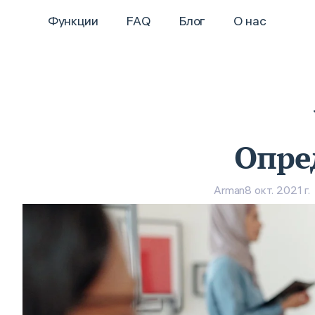
Функции
FAQ
Блог
О нас
Опре
Arman
8 окт. 2021 г.