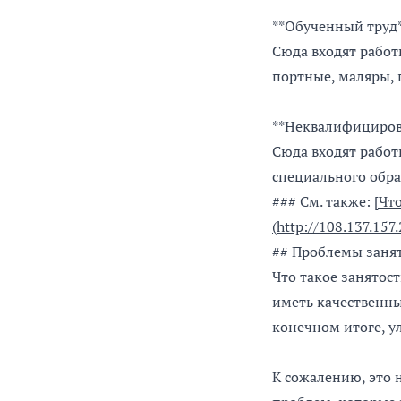
**Обученный труд
Сюда входят работ
портные, маляры, 
**Неквалифициров
Сюда входят работ
специального обра
### См. также:
[Чт
(http://108.137.157
## Проблемы занят
Что такое занятос
иметь качественны
конечном итоге, у
К сожалению, это 