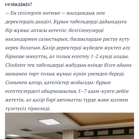
сезіндіңіз?
— Ең сезілерлік нәтиже — жылдамдық пен
деректердің дәлдігі. Бұрын табельдерді дайындауға
бір жұмыс аптасы кететін: белгіленулерді
нысандармен салыстырып, басшылардан растау күту
керек болатын. Қазір деректерді жүйеден жүктеп алу
бірнеше минутты, ал толық есептеу 1-2 күнді алады.
Clockster тек табельдерді жабудың өзінде бізге айына
шамамен төрт толық жұмыс күнін үнемдеп береді.
Сонымен қатар, қателіктер жойылды: бұрын
есептеулердегі айырмашылық 5–7 адам-күнге дейін
жететін, ал қазір бәрі автоматты түрде және қолмен
түзетусіз тіркеледі.