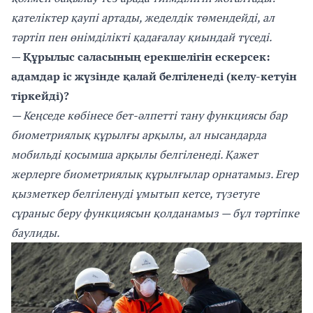
қателіктер қаупі артады, жеделдік төмендейді, ал
тәртіп пен өнімділікті қадағалау қиындай түседі.
— Құрылыс саласының ерекшелігін ескерсек:
адамдар іс жүзінде қалай белгіленеді (келу-кетуін
тіркейді)?
— Кеңседе көбінесе бет-әлпетті тану функциясы бар
биометриялық құрылғы арқылы, ал нысандарда
мобильді қосымша арқылы белгіленеді. Қажет
жерлерге биометриялық құрылғылар орнатамыз. Егер
қызметкер белгіленуді ұмытып кетсе, түзетуге
сұраныс беру функциясын қолданамыз — бұл тәртіпке
баулиды.