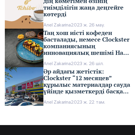
дің көмегімен өзінің
тиімділігін жаңа деңгейге
көтерді
Anel Zakarina
2023 ж. 26 мау.
Таң хош иісті кофеден
басталады, немесе Clockster
компаниясының
инновациялық шешімі Hani
ұжымына жұмыстың
Anel Zakarina
2023 ж. 26 шіл.
алғашқы минуттарынан
Әр айдағы жетістік:
бастап жоғары сапалы
Clockster “12 месяцев”
қызмет көрсетуіне
құрылыс материалдар сауда
мүмкіндік береді
үйінде қызметкерді басқару
тәртібін тиімді өзгертті
Anel Zakarina
2023 ж. 22 там.