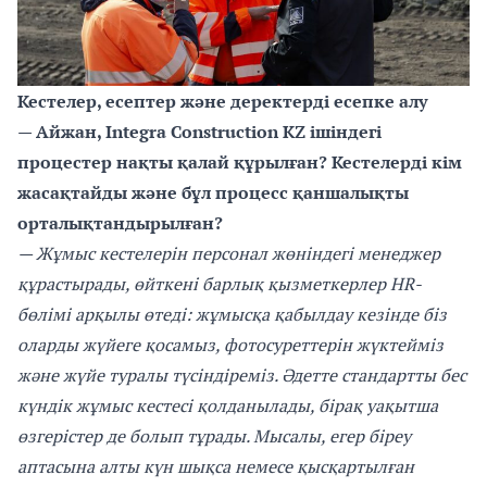
Кестелер, есептер және деректерді есепке алу
— Айжан, Integra Construction KZ ішіндегі
процестер нақты қалай құрылған? Кестелерді кім
жасақтайды және бұл процесс қаншалықты
орталықтандырылған?
— Жұмыс кестелерін персонал жөніндегі менеджер
құрастырады, өйткені барлық қызметкерлер HR-
бөлімі арқылы өтеді: жұмысқа қабылдау кезінде біз
оларды жүйеге қосамыз, фотосуреттерін жүктейміз
және жүйе туралы түсіндіреміз. Әдетте стандартты бес
күндік жұмыс кестесі қолданылады, бірақ уақытша
өзгерістер де болып тұрады. Мысалы, егер біреу
аптасына алты күн шықса немесе қысқартылған