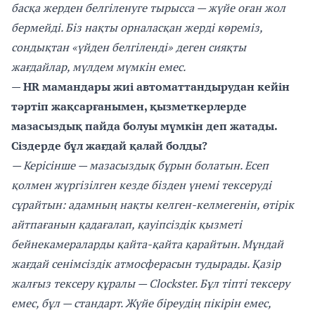
басқа жерден белгіленуге тырысса — жүйе оған жол
бермейді. Біз нақты орналасқан жерді көреміз,
сондықтан «үйден белгіленді» деген сияқты
жағдайлар, мүлдем мүмкін емес.
— HR мамандары жиі автоматтандырудан кейін
тәртіп жақсарғанымен, қызметкерлерде
мазасыздық пайда болуы мүмкін деп жатады.
Сіздерде бұл жағдай қалай болды?
— Керісінше — мазасыздық бұрын болатын. Есеп
қолмен жүргізілген кезде бізден үнемі тексеруді
сұрайтын: адамның нақты келген-келмегенін, өтірік
айтпағанын қадағалап, қауіпсіздік қызметі
бейнекамераларды қайта-қайта қарайтын. Мұндай
жағдай сенімсіздік атмосферасын тудырады. Қазір
жалғыз тексеру құралы — Clockster. Бұл тіпті тексеру
емес, бұл — стандарт. Жүйе біреудің пікірін емес,