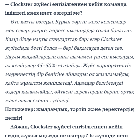
— Clockster жүйесі енгізілгеннен кейін команда
ішіндегі мәдениет өзгерді ме?
— Өте қатты өзгерді. Бұрын тәртіп жеке келісімдер
мен ескертулерге, әсіресе нысандарда солай болатын.
Қазір бізде нақты стандарттар бар: егер Clockster
жүйесінде белгі болса — бәрі бақылауда деген сөз.
Даулы жағдайлардың саны шамамен үш есе қысқарды,
ал кешігулер 45–50%-ға азайды. Жүйе корпоративтік
мәдениеттің бір бөлігіне айналды: ол жазаламайды,
қайта жұмысты жеңілдетеді. Адамдар белгіленуді
өздері қадағалайды, өйткені деректердің бәріне ортақ
және ашық екенін түсінеді.
Нәтижелер: жылдамдық, тәртіп және деректердің
дәлдігі
— Айжан, Clockster жүйесі енгізілгеннен кейін
сіздің жұмысыңызда не өзгерді? Іс жүзінде нені