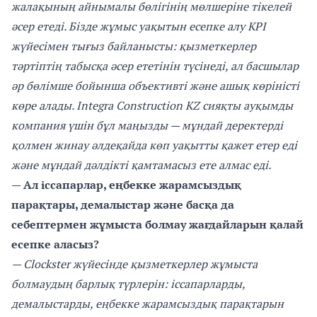
жалақының айнымалы бөлігінің мөлшеріне тікелей
әсер етеді. Бізде жұмыс уақытын есепке алу KPI
жүйесімен тығыз байланысты: қызметкерлер
тәртіптің табысқа әсер ететінін түсінеді, ал басшылар
әр бөлімше бойынша объективті және ашық көріністі
көре алады. Integra Construction KZ сияқты ауқымды
компания үшін бұл маңызды — мұндай деректерді
қолмен жинау әлдеқайда көп уақытты қажет етер еді
және мұндай дәлдікті қамтамасыз ете алмас еді.
— Ал іссапарлар, еңбекке жарамсыздық
парақтары, демалыстар және басқа да
себептермен жұмыста болмау жағдайларын қалай
есепке аласыз?
— Clockster жүйесінде қызметкерлер жұмыста
болмаудың барлық түрлерін: іссапарларды,
демалыстарды, еңбекке жарамсыздық парақтарын