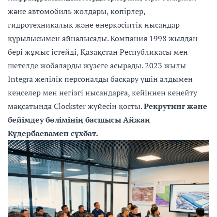
және автомобиль жолдары, көпірлер,
гидротехникалық және өнеркәсіптік нысандар
құрылысымен айналысады. Компания 1998 жылдан
бері жұмыс істейді, Қазақстан Республикасы мен
шетелде жобаларды жүзеге асырады. 2023 жылы
Integra желілік персоналды басқару үшін алдымен
кеңселер мен негізгі нысандарға, кейіннен кеңейту
мақсатында Clockster жүйесін қосты.
Рекрутинг және
бейімдеу бөлімінің басшысы Айжан
Күдербаевамен сұхбат.