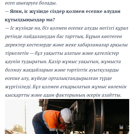
есеп шығаруға болады.
— Яғни, іс жүзінде сіздер қолмен есепке алудан
құтылдыңыздар ма?
— Іс жүзінде иә, біз қолмен есепке алуды негізгі құрал
ретінде пайдаланудан бас тарттық. Бұрын көптеген
деректер кестелерде және жеке хабарламалар арқылы
тіркелетін — бұл уақытты алатын және қателіктер
қаупін тудыратын. Қазір жұмыс уақытын, жұмыста
болмау жағдайларын және тәртіптік ауытқуларды
есепке алу, жүйеде орталықтандырылған түрде
жүргізіледі. Бұл қолмен атқарылатын жұмыс көлемін
қысқартты және адам факторының әсерін азайтты.