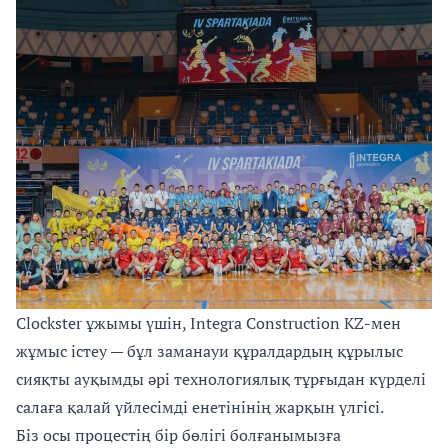
Clockster ұжымы үшін, Integra Construction KZ-мен
жұмыс істеу — бұл заманауи құралдардың құрылыс
сияқты ауқымды әрі технологиялық тұрғыдан күрделі
салаға қалай үйлесімді енетінінің жарқын үлгісі.
Біз осы процестің бір бөлігі болғанымызға