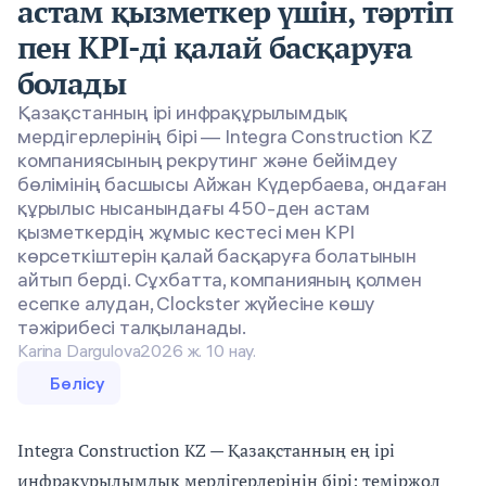
астам қызметкер үшін, тәртіп
пен KPI-ді қалай басқаруға
болады
Қазақстанның ірі инфрақұрылымдық
мердігерлерінің бірі — Integra Construction KZ
компаниясының рекрутинг және бейімдеу
бөлімінің басшысы Айжан Күдербаева, ондаған
құрылыс нысанындағы 450-ден астам
қызметкердің жұмыс кестесі мен KPI
көрсеткіштерін қалай басқаруға болатынын
айтып берді. Сұхбатта, компанияның қолмен
есепке алудан, Clockster жүйесіне көшу
тәжірибесі талқыланады.
Karina Dargulova
2026 ж. 10 нау.
Бөлісу
Integra Construction KZ — Қазақстанның ең ірі
инфрақұрылымдық мердігерлерінің бірі: теміржол