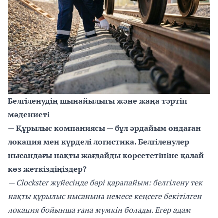
Белгіленудің шынайылығы және жаңа тәртіп
мәдениеті
— Құрылыс компаниясы — бұл әрдайым ондаған
локация мен күрделі логистика. Белгіленулер
нысандағы нақты жағдайды көрсететініне қалай
көз жеткіздіңіздер?
— Clockster жүйесінде бәрі қарапайым: белгілену тек
нақты құрылыс нысанына немесе кеңсеге бекітілген
локация бойынша ғана мүмкін болады. Егер адам