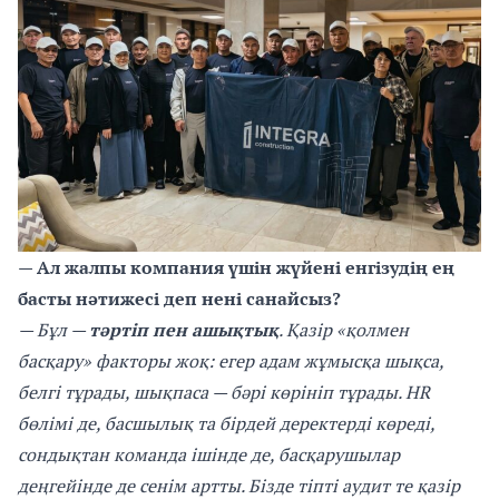
— Ал жалпы компания үшін жүйені енгізудің ең
басты нәтижесі деп нені санайсыз?
— Бұл —
тәртіп пен ашықтық
. Қазір «қолмен
басқару» факторы жоқ: егер адам жұмысқа шықса,
белгі тұрады, шықпаса — бәрі көрініп тұрады. HR
бөлімі де, басшылық та бірдей деректерді көреді,
сондықтан команда ішінде де, басқарушылар
деңгейінде де сенім артты. Бізде тіпті аудит те қазір